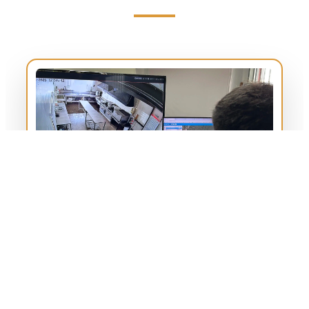
Toda la tecnología de nuestra compañía converge en el
Cerebro Operativo Maranatha
. Este núcleo
estratégico está diseñado para la vigilancia crítica,