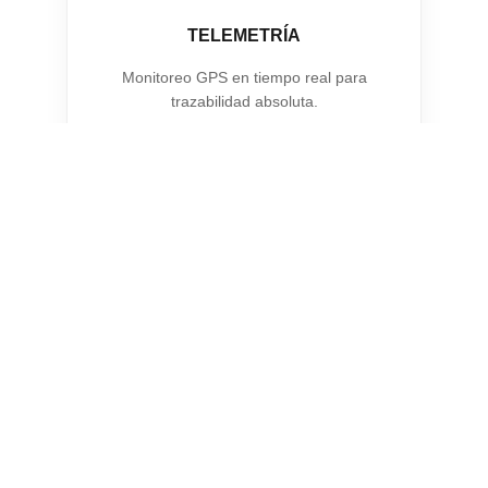
TELEMETRÍA
Monitoreo GPS en tiempo real para
trazabilidad absoluta.
🔧
CONTROL TECNICO
Cuidamos cada unidad para estar
siempre listos y que nada se detenga.