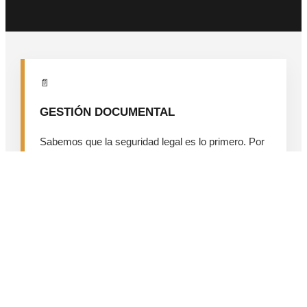
📄
GESTIÓN DOCUMENTAL
Sabemos que la seguridad legal es lo primero. Por
eso, nos encargamos de la
carga y actualización
de documentación
en todas las plataformas de
control de contratistas.
Certificados de póliza y seguros vigentes.
Habilitaciones de CNRT y RTO al día.
Legajos completos de choferes y ART.
Gestión en plataformas externas.